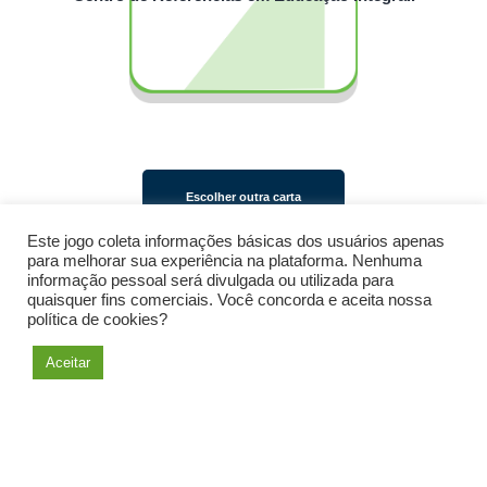
Escolher outra carta
Este jogo coleta informações básicas dos usuários apenas
para melhorar sua experiência na plataforma. Nenhuma
informação pessoal será divulgada ou utilizada para
Montar meu plano de ação
quaisquer fins comerciais. Você concorda e aceita nossa
política de cookies?
Aceitar
Salvar carta