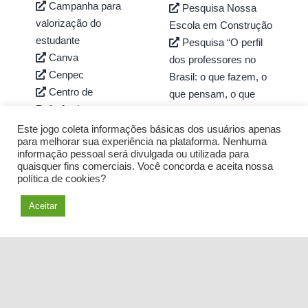
Campanha para
Pesquisa Nossa
valorização do
Escola em Construção
estudante
Pesquisa “O perfil
Canva
dos professores no
Cenpec
Brasil: o que fazem, o
Centro de
que pensam, o que
Referências em
almejam”
Educação Integral
Plano Nacional da
Este jogo coleta informações básicas dos usuários apenas
para melhorar sua experiência na plataforma. Nenhuma
Cidade dos Sonhos
Educação
informação pessoal será divulgada ou utilizada para
Colab
Plenarinho
quaisquer fins comerciais. Você concorda e aceita nossa
Como montar um
política de cookies?
Porvir
grêmio
Prática da
Aceitar
Como organizar
cartografia
uma roda de conversa
Prêmio Professor
Conselho de
Destaque (Febrace)
Classe
Prêmio Professores
Criativos da Escola
do Brasil
Datas
Prêmio Professor