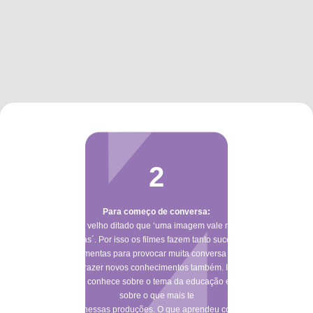
2
Para começo de conversa:
Já dizia um velho ditado que ‘uma imagem vale mais do que
mil palavras´. Por isso os filmes fazem tanto sucesso e são
ótimas ferramentas para provocar muita conversa sobre temas
diversos e trazer novos conhecimentos também. Indique dois
filmes que conhece sobre o tema da educação e fale mais
sobre o que mais te
marcou nessas produções. O que aprendeu com elas?