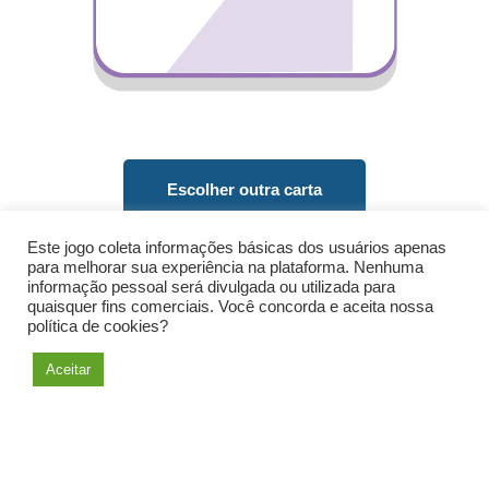
Escolher outra carta
Este jogo coleta informações básicas dos usuários apenas
para melhorar sua experiência na plataforma. Nenhuma
Montar meu plano de ação
informação pessoal será divulgada ou utilizada para
quaisquer fins comerciais. Você concorda e aceita nossa
política de cookies?
Aceitar
Salvar carta