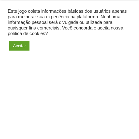
Este jogo coleta informações básicas dos usuários apenas
para melhorar sua experiência na plataforma. Nenhuma
informação pessoal será divulgada ou utilizada para
Entrar
quaisquer fins comerciais. Você concorda e aceita nossa
política de cookies?
Esqueceu a senha?
|
Sair
Aceitar