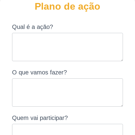
Plano de ação
Valorização
Qual é a ação?
- Plano de
Ação
O que vamos fazer?
Quem vai participar?