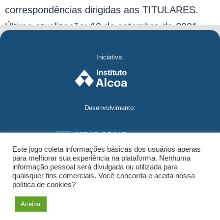
correspondências dirigidas aos TITULARES.
Última atualização: 10 de setembro de 2021.
Iniciativa:
Desenvolvimento:
Este jogo coleta informações básicas dos usuários apenas
para melhorar sua experiência na plataforma. Nenhuma
informação pessoal será divulgada ou utilizada para
quaisquer fins comerciais. Você concorda e aceita nossa
política de cookies?
Jogo da Mobilização – Todos os direitos reservados – 2021 |
Política de Privacidade
Aceitar
Produzido por
WebProducer