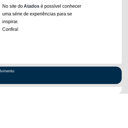
No site do
Atados
é possível conhecer
uma série de experiências para se
inspirar.
Confira!
lvimento:
e ação
Salvar carta