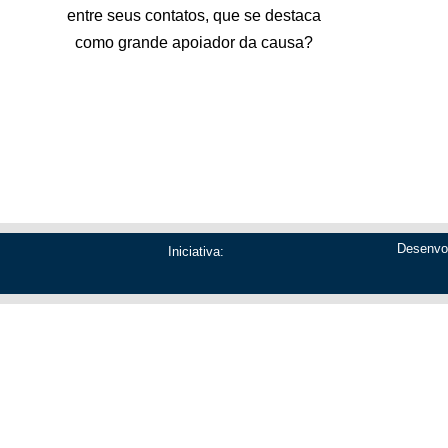
entre seus contatos, que se destaca
como grande apoiador da causa?
Desenvo
Iniciativa:
Escolher outra carta
Montar meu plano d